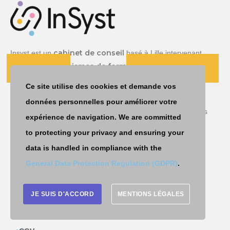
cabinet de conseil
Insyst est un
basé à Lille intervenant
organismes de formation
auprès des
dans leur projet de
CONTACT
PRENDRE UN RDV
création et de développement d’activité.
Ce site utilise des cookies et demande vos
plus de 2000 clients
Nous intervenons auprès de
: Des
données personnelles pour améliorer votre
organismes de formation situés partout en France, de toutes
expérience de navigation. We are committed
tailles et de tous secteurs d’activité.
to protecting your privacy and ensuring your
data is handled in compliance with the
Liens utiles
General Data Protection Regulation (GDPR)
.
Qui sommes-nous ?
JE SUIS D'ACCORD
MENTIONS LÉGALES
L’avis de nos clients
Mentions légales