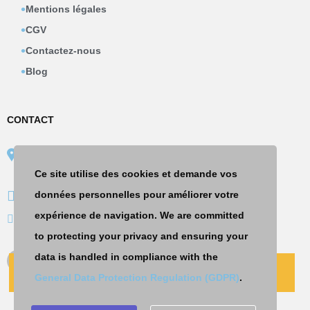
Mentions légales
CGV
Contactez-nous
Blog
CONTACT
67 place Rihour
59000 LILLE
Ce site utilise des cookies et demande vos
09 74 19 00 20
données personnelles pour améliorer votre
expérience de navigation. We are committed
contact@insyst.fr
to protecting your privacy and ensuring your
data is handled in compliance with the
CONTACT
PRENDRE UN RDV
General Data Protection Regulation (GDPR)
.