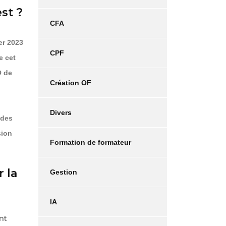
st ?
CFA
ier 2023
CPF
e cet
O de
Création OF
Divers
 des
sion
Formation de formateur
r la
Gestion
IA
nt