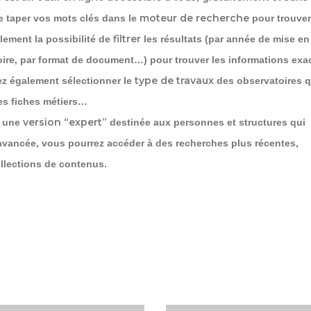
moteur de recherche
t de taper vos mots clés dans le
pour trouver
filtrer
ement la possibilité de
les résultats (par année de mise en 
itoire, par format de document…) pour trouver les informations exa
type de travaux
z également sélectionner le
des observatoires 
des fiches métiers…
version “expert”
e une
destinée aux personnes et structures qui
 avancée, vous pourrez accéder à des recherches plus récentes,
llections de contenus.