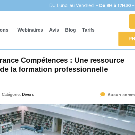
Du Lundi au Vendredi –
De 9H à 17H30
–
ions
Webinaires
Avis
Blog
Tarifs
PR
France Compétences : Une ressource
 de la formation professionnelle
Catégorie:
Divers
Aucun comme