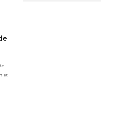
de
de
on
et