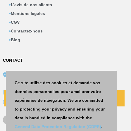
L’avis de nos clients
Mentions légales
CGV
Contactez-nous
Blog
CONTACT
67 place Rihour
59000 LILLE
Ce site utilise des cookies et demande vos
données personnelles pour améliorer votre
09 74 19 00 20
CONTACT
PRENDRE UN RDV
expérience de navigation. We are committed
contact@insyst.fr
to protecting your privacy and ensuring your
data is handled in compliance with the
General Data Protection Regulation (GDPR)
.