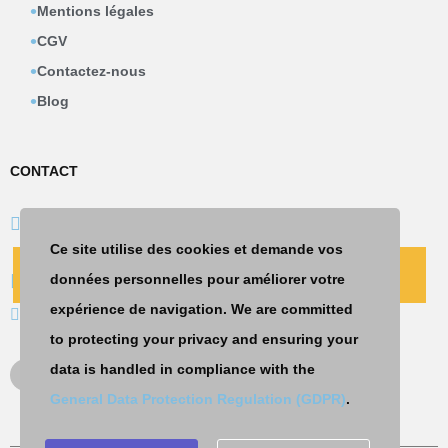
Mentions légales
CGV
Contactez-nous
Blog
CONTACT
67 place Rihour
59000 LILLE
Ce site utilise des cookies et demande vos
CONTACT
PRENDRE UN RDV
09 74 19 00 20
données personnelles pour améliorer votre
expérience de navigation. We are committed
contact@insyst.fr
to protecting your privacy and ensuring your
data is handled in compliance with the
General Data Protection Regulation (GDPR)
.