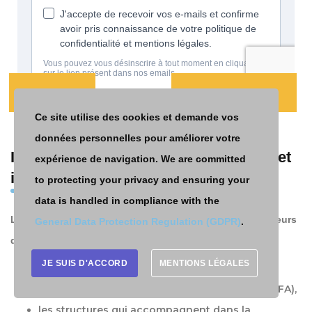
CONTACT
PRENDRE UN RDV
Ce site utilise des cookies et demande vos
données personnelles pour améliorer votre
Indicateurs Qualiopi : socle commun et
expérience de navigation. We are committed
indicateurs spécifiques
to protecting your privacy and ensuring your
data is handled in compliance with the
Le
Référentiel National Qualité
s’applique à tous les acteurs
General Data Protection Regulation (GDPR)
.
de la formation. Parmi eux, on distingue :
JE SUIS D'ACCORD
MENTIONS LÉGALES
les organismes de formation,
les centres de formation par apprentissage (CFA),
les structures qui accompagnent dans la